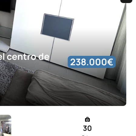
el centro de
238.000€
30