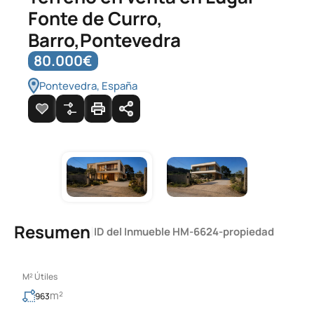
Fonte de Curro,
Barro,Pontevedra
80.000€
Pontevedra, España
Resumen
|
ID del Inmueble
HM-6624-propiedad
M² Útiles
m²
963