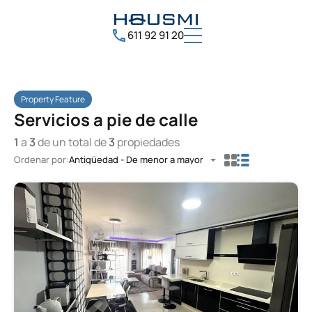
611 92 91 20
Property Feature
Servicios a pie de calle
1
a
3
de un total de
3
propiedades
Ordenar por:
Antigüedad - De menor a mayor