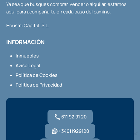
Ya sea que busques comprar, vender o alquilar, estamos
aquí para acompañarte en cada paso del camino.
Housmi Capital, S.L.
INFORMACIÓN
Inmuebles
Aviso Legal
Política de Cookies
Política de Privacidad
611 92 91 20
+34611929120