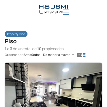
611 92 91 20
Property Type
Piso
1
a
3
de un total de
10
propiedades
Ordenar por:
Antigüedad - De menor a mayor