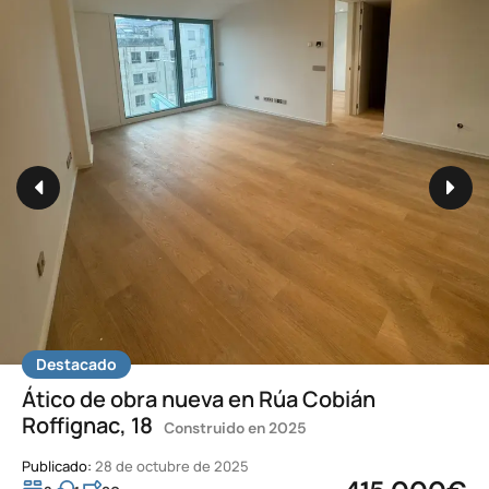
Destacado
Destacado
Ático de obra nueva en Rúa Cobián
Ático de obra nueva en Rúa Cobián
Roffignac, 18
Roffignac, 18
Construido en 2025
Construido en 2025
Publicado:
Publicado:
28 de octubre de 2025
28 de octubre de 2025