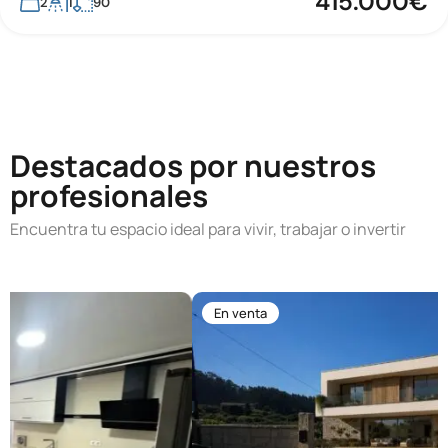
415.000€
En venta
2
1
90
3
2
239
m²
795.000€
Destacados por nuestros
profesionales
Encuentra tu espacio ideal para vivir, trabajar o invertir
En venta