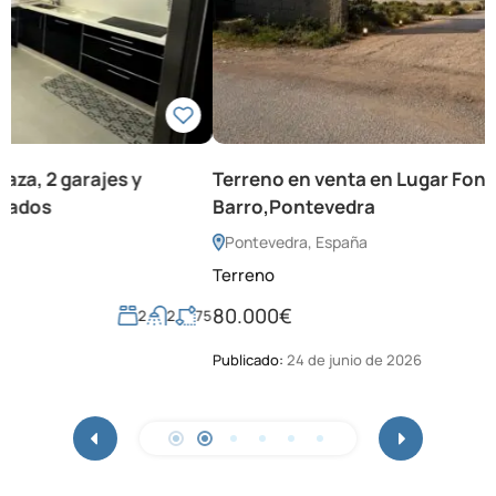
Terreno en venta en Lugar Fonte de Curro,
Barro,Pontevedra
Pontevedra, España
Terreno
80.000€
75
963
m²
P
Publicado:
24 de junio de 2026