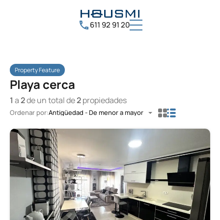
611 92 91 20
Property Feature
Playa cerca
1
a
2
de un total de
2
propiedades
Ordenar por:
Antigüedad - De menor a mayor