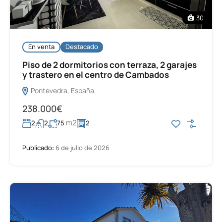
30
En venta
Destacado
Piso de 2 dormitorios con terraza, 2 garajes
y trastero en el centro de Cambados
Pontevedra, España
238.000€
m2
2
2
75
2
Publicado:
6 de julio de 2026