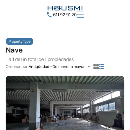
611 92 91 20
Property Type
Nave
1
a
1
de un total de
1
propiedades
Ordenar por:
Antigüedad - De menor a mayor