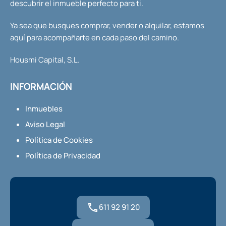
descubrir el inmueble perfecto para ti.
Ya sea que busques comprar, vender o alquilar, estamos
aquí para acompañarte en cada paso del camino.
Housmi Capital, S.L.
INFORMACIÓN
Inmuebles
Aviso Legal
Política de Cookies
Política de Privacidad
611 92 91 20