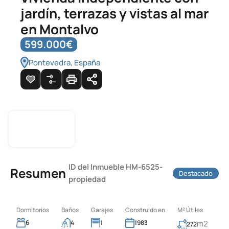
jardín, terrazas y vistas al mar
en Montalvo
599.000€
Pontevedra, España
ID del Inmueble
HM-6525-
Resumen
|
Destacado
propiedad
Dormitorios
Baños
Garajes
Construido en
M² Útiles
6
4
1
m2
1983
272