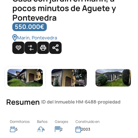
pocos minutos de Aguete y
Pontevedra
550.000€
Marín, Pontevedra
Resumen
|
ID del Inmueble
HM-6488-propiedad
Dormitorios
Baños
Garajes
Construido en
5
4
2
2003