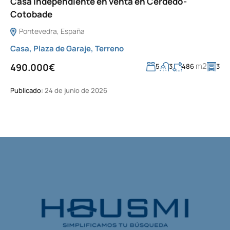
Casa independiente en venta en Cerdedo-
Cotobade
Pontevedra, España
Casa
,
Plaza de Garaje
,
Terreno
m2
490.000€
5
3
486
3
Publicado:
24 de junio de 2026