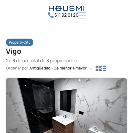
611 92 91 20
Property City
Vigo
1
a
3
de un total de
3
propiedades
Ordenar por:
Antigüedad - De menor a mayor