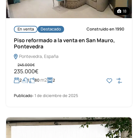
18
En venta
Destacado
Construido en 1990
Piso reformado a la venta en San Mauro,
Pontevedra
Pontevedra, España
245.000€
235.000€
m2
2
1
80
2
Publicado:
1 de diciembre de 2025