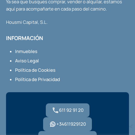
Ya sea que busques comprar, vender o alquilar, estamos
aquí para acompañarte en cada paso del camino.
Housmi Capital, S.L.
INFORMACIÓN
Inmuebles
Aviso Legal
Política de Cookies
Política de Privacidad
611 92 91 20
+34611929120