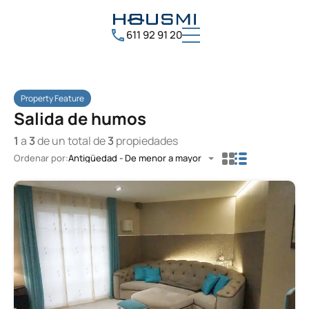
611 92 91 20
Property Feature
Salida de humos
1
a
3
de un total de
3
propiedades
Ordenar por:
Antigüedad - De menor a mayor