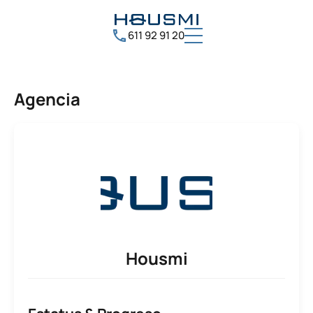
611 92 91 20
Agencia
Housmi